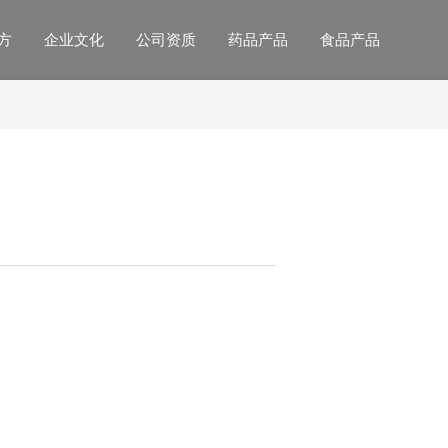
方
企业文化
公司资质
药品产品
食品产品