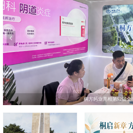
넳
桐方药业亮相第92届全