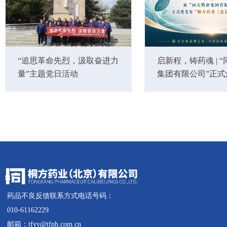
“追思革命先烈，汲取奋进力
启新程，铸药魂 | 
量”主题党日活动
集团有限公司”正式
为“桐方药业(北京)
药品不良反馈联系方式电话号码：
010-61162229
邮箱：tfyy@tfph.com.cn