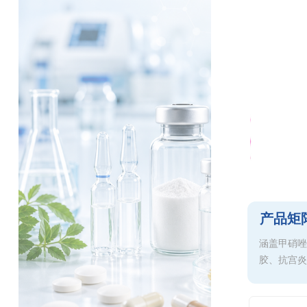
产品矩
涵盖甲硝唑
胶、抗宫炎