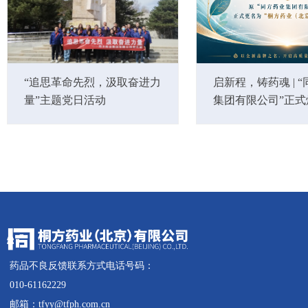
“追思革命先烈，汲取奋进力
启新程，铸药魂 | 
量”主题党日活动
集团有限公司”正式
为“桐方药业(北京)
药品不良反馈联系方式电话号码：
010-61162229
邮箱：tfyy@tfph.com.cn