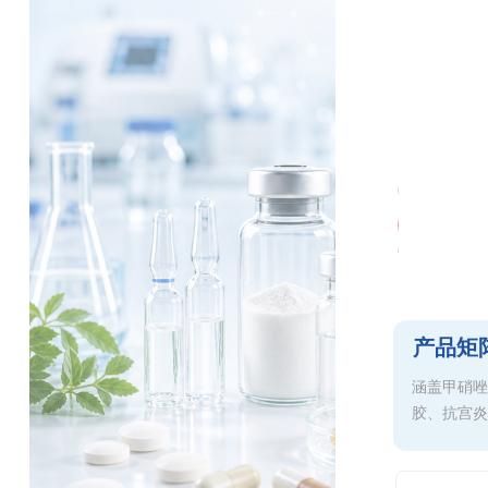
产品矩
涵盖甲硝唑
胶、抗宫炎