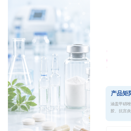
产品矩
涵盖甲硝唑
胶、抗宫炎