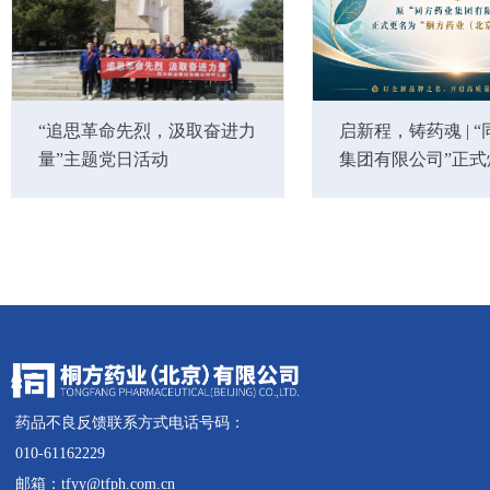
“追思革命先烈，汲取奋进力
启新程，铸药魂 | 
量”主题党日活动
集团有限公司”正式
为“桐方药业(北京)
药品不良反馈联系方式电话号码：
010-61162229
邮箱：tfyy@tfph.com.cn