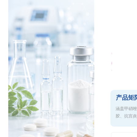
产品矩
涵盖甲硝唑
胶、抗宫炎