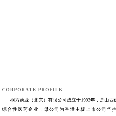
98
项
知识产权成果
33
年
历史传承
269
亩
占地面积
CORPORATE PROFILE
桐方药业（北京）有限公司成立于1993年，是山西
综合性医药企业，母公司为香港主板上市公司华