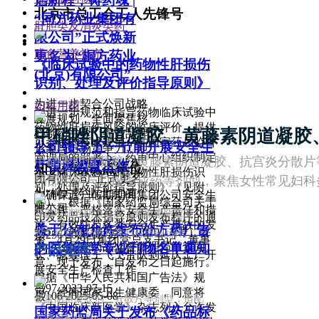
启新程，铸药魂 |
北京市总工会工人先锋号
“同方药业集团有
肝胆类及消炎类药
限公司”正式焕新
膳食营养补充
更名为“桐方药业
《临床试验中的药物性肝损伤
(北京)有限公司”
识别、处理及评价指导原则》
为进一步契合公司战略
妇科用药
为进一步规范和指导药物临床试验中
发展规划，全面聚焦核
药物性肝损伤风险的临床评价，提供
甲硝唑阴道凝胶、
黄藤素阴道凝胶
心制药主业，提升品牌
可参考的技术规范，在国家药品监督
公司领导 五一节前开展安全生
形象与市场竞争力，即
管理局的部署下，药审中心组织制定
甲硝唑阴道凝胶、黄藤素阴道凝胶、抗宫炎分散片
日起，原“同方药业集
产带班检查工作
知识产权试点单位
了《临床试验中的药物性肝损伤识
团有限公司”正式更名
局部用药与口服中成药等剂型，聚焦女性常见妇科
别、处理及评价指导原则》（见附
为“桐方药业(北京)有
为确保五一假期期间集团公司安全生
件）。根据《国家药监局综合司关于
限公司”
产工作，严格落实安全生产责任和措
涵盖甲硝唑阴道凝胶、黄藤素阴道凝
印发药品技术指导原则发布程序的通
施，有效防范各类安全生产事故的发
关于公布允许发布处方药广告
知》（药监综药管〔2020〕9号）要
胶、抗宫炎分散片等妇科用药品种。
넶
256
2026-05-25
生，4月29日集团党总支书记、董事
的医学药学专业刊物名单通知
求，经国家药品监督管理局审查同
产品矩阵
长、总经理王飞飞带队到延庆工厂开
意，现予发布，自发布之日起施行。
展安全生产检查工作。
根据《中华人民共和国广告法》规
넶
97
2023-07-15
定，经商国家卫生健康委，同意将
넶
106
2025-05-08
覆盖阴道凝胶剂、分散片等剂型，适配
《中国临床新医学》杂志列入允许发
国家药监局关于发布《药品标
不同用药场景。