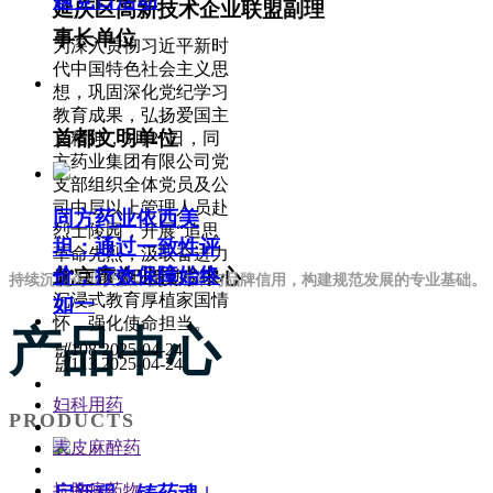
题党日活动
延庆区高新技术企业联盟副理
事长单位
为深入贯彻习近平新时
代中国特色社会主义思
想，巩固深化党纪学习
教育成果，弘扬爱国主
首都文明单位
义精神，3月27日，同
方药业集团有限公司党
支部组织全体党员及公
司中层以上管理人员赴
同方药业依西美
烈士陵园，开展“追思
坦：通过一致性评
革命先烈，汲取奋进力
价，疗效保障始终
北京市企业技术中心
量”主题党日活动，以
持续沉淀企业资质、技术成果与品牌信用，构建规范发展的专业基础。
沉浸式教育厚植家国情
如一
怀，强化使命担当。
产品中心
넶
108
2025-04-24
넶
113
2025-04-24
妇科用药
PRODUCTS
表皮麻醉药
抗肿瘤药物