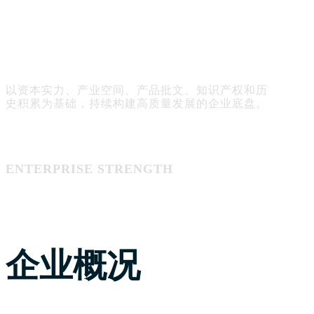
用稳定的产业基础
建立长期信任
以资本实力、产业空间、产品批文、知识产权和历
史积累为基础，持续构建高质量发展的企业底盘。
ENTERPRISE STRENGTH
2
亿
注册资本
企业概况
27
项
药品核心批文