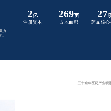
2
269
27
亿
亩
占地面积
药品核心
注册资本
和历
盘。
三十余年医药产业积