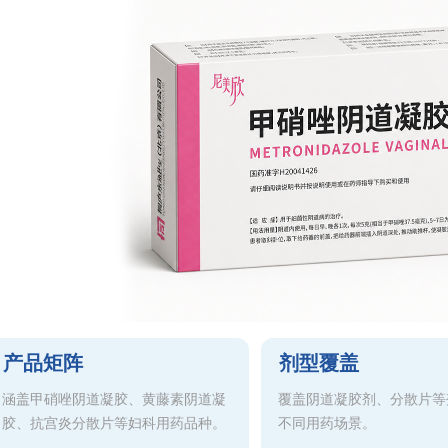
产品矩阵
剂型覆盖
涵盖甲硝唑阴道凝胶、黄藤素阴道凝
覆盖阴道凝胶剂、分散片等
胶、抗宫炎分散片等妇科用药品种。
不同用药场景。