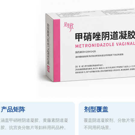
产品矩阵
剂型覆盖
涵盖甲硝唑阴道凝胶、黄藤素阴道凝
覆盖阴道凝胶剂、分散片等
胶、抗宫炎分散片等妇科用药品种。
不同用药场景。