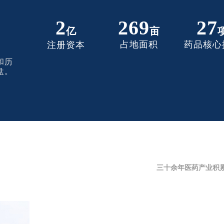
2
269
27
亿
亩
占地面积
药品核心
注册资本
和历
盘。
三十余年医药产业积