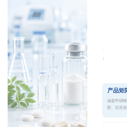
产品矩
涵盖甲硝唑
胶、抗宫炎