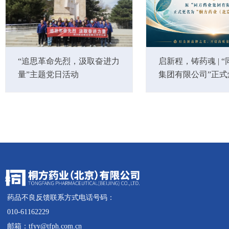
“追思革命先烈，汲取奋进力
启新程，铸药魂 | 
量”主题党日活动
集团有限公司”正式
为“桐方药业(北京)
药品不良反馈联系方式电话号码：
010-61162229
邮箱：tfyy@tfph.com.cn